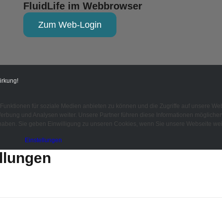
FluidLife im Webbrowser
Zum Web-Login
irkung!
Funktionen für soziale Medien anbieten zu können und die Zugriffe auf unsere Web
rbung und Analysen weiter. Unsere Partner führen diese Informationen möglicherw
aben. Sie geben Einwilligung zu unseren Cookies, wenn Sie unsere Webseite wei
Einstellungen
llungen