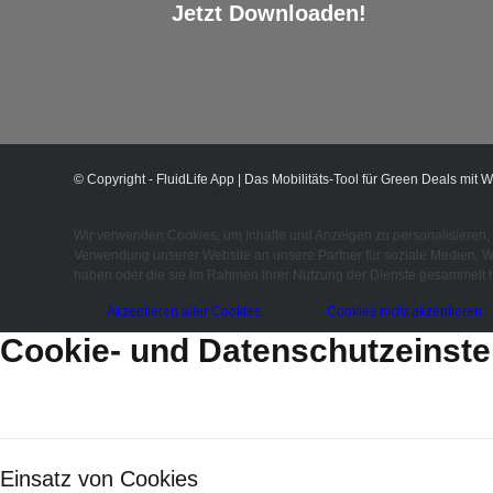
Jetzt Downloaden!
© Copyright - FluidLife App | Das Mobilitäts-Tool für Green Deals mit W
Wir verwenden Cookies, um Inhalte und Anzeigen zu personalisieren, 
Verwendung unserer Website an unsere Partner für soziale Medien, We
haben oder die sie im Rahmen Ihrer Nutzung der Dienste gesammelt h
Akzeptieren aller Cookies
Cookies nicht akzeptieren
Cookie- und Datenschutzeinste
Einsatz von Cookies