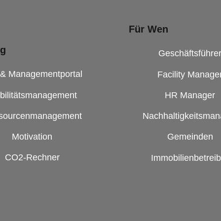
Für Wen
ng
Geschäftsführe
 & Managementportal
Facility Manage
bilitätsmanagement
HR Manager
sourcenmanagement
Nachhaltigkeitsman
Motivation
Gemeinden
CO2-Rechner
Immobilienbetreib