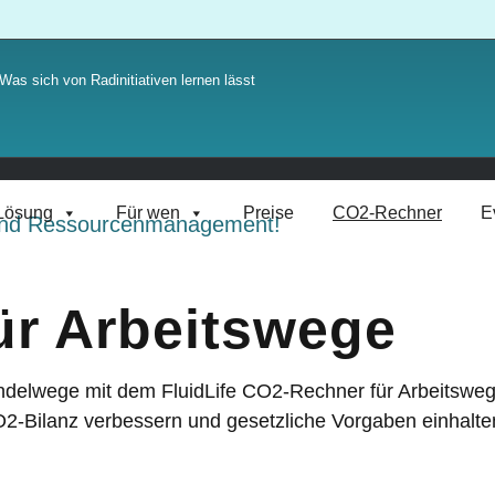
Was sich von Radinitiativen lernen lässt
Lösung
Für wen
Preise
CO2-Rechner
E
ür Arbeitswege
delwege mit dem FluidLife CO2-Rechner für Arbeitswege
O2-Bilanz verbessern und gesetzliche Vorgaben einhalt