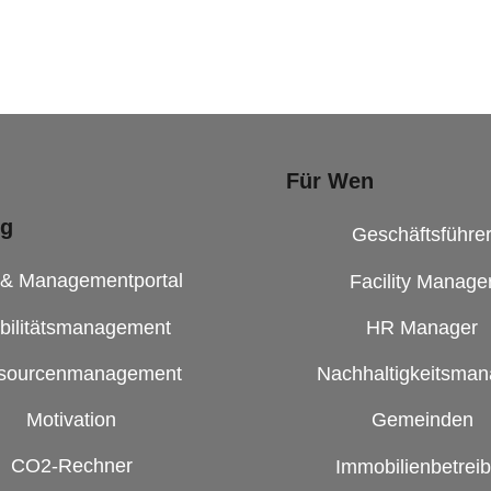
Für Wen
ng
Geschäftsführe
 & Managementportal
Facility Manage
bilitätsmanagement
HR Manager
sourcenmanagement
Nachhaltigkeitsman
Motivation
Gemeinden
CO2-Rechner
Immobilienbetreib