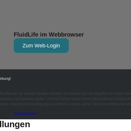
FluidLife im Webbrowser
Zum Web-Login
irkung!
Funktionen für soziale Medien anbieten zu können und die Zugriffe auf unsere Web
rbung und Analysen weiter. Unsere Partner führen diese Informationen möglicherw
aben. Sie geben Einwilligung zu unseren Cookies, wenn Sie unsere Webseite wei
Einstellungen
llungen