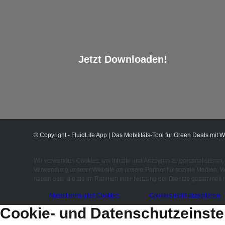
Jetzt Downloaden!
© Copyright - FluidLife App | Das Mobilitäts-Tool für Green Deals mit W
Wir verwenden Cookies, um Inhalte und Anzeigen zu personalisieren, 
Verwendung unserer Website an unsere Partner für soziale Medien, We
haben oder die sie im Rahmen Ihrer Nutzung der Dienste gesammelt h
Akzeptieren aller Cookies
Cookies nicht akzeptieren
Cookie- und Datenschutzeinste