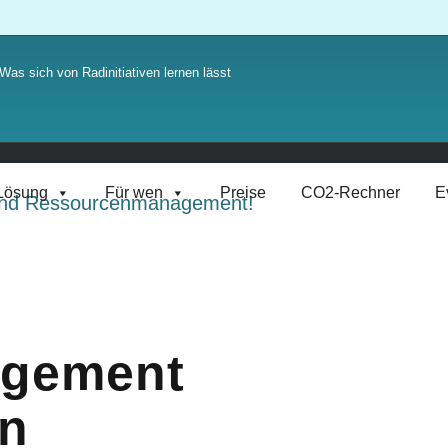
Was sich von Radinitiativen lernen lässt
Lösung
Für wen
Preise
CO2-Rechner
E
agement
n