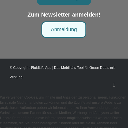
Zum Newsletter anmelden!
Anmeldung
© Copyright - FluidLife App | Das Mobilitäts-Tool für Green Deals mit
Wirkung!
Wir verwenden Cookies, um Inhalte und Anzeigen zu personalisieren, Funktionen
für soziale Medien anbieten zu können und die Zugriffe auf unsere Website zu
analysieren. Außerdem geben wir Informationen zu Ihrer Verwendung unserer
Website an unsere Partner für soziale Medien, Werbung und Analysen weiter.
Unsere Partner führen diese Informationen möglicherweise mit weiteren Daten
zusammen, die Sie ihnen bereitgestellt haben oder die sie im Rahmen Ihrer