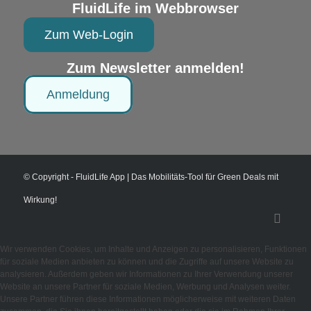
FluidLife im Webbrowser
Zum Web-Login
Zum Newsletter anmelden!
Anmeldung
© Copyright - FluidLife App | Das Mobilitäts-Tool für Green Deals mit
Wirkung!
Wir verwenden Cookies, um Inhalte und Anzeigen zu personalisieren, Funktionen
für soziale Medien anbieten zu können und die Zugriffe auf unsere Website zu
analysieren. Außerdem geben wir Informationen zu Ihrer Verwendung unserer
Website an unsere Partner für soziale Medien, Werbung und Analysen weiter.
Unsere Partner führen diese Informationen möglicherweise mit weiteren Daten