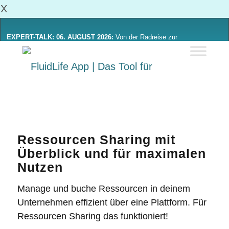
X
EXPERT-TALK: 06. AUGUST 2026:
Von der Radreise zur
Alltagsmobilität: Was sich von Radinitiativen lernen lässt
Mehr Erfahren
Ressourcen Sharing mit
Überblick und für maximalen
Nutzen
Manage und buche Ressourcen in deinem
Unternehmen effizient über eine Plattform. Für
Ressourcen Sharing
das funktioniert!