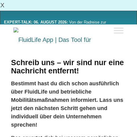
X
EXPERT-TALK: 06. AUGUST 2026:
Von der Radreise zur
Alltagsmobilität: Was sich von Radinitiativen lernen lässt
Mehr Erfahren
Schreib uns – wir sind nur eine
Nachricht entfernt!
Bestimmt hast du dich schon ausführlich
über FluidLife und betriebliche
Mobilitätsmaßnahmen informiert. Lass uns
jetzt den nächsten Schritt gehen und
individuell über dein Unternehmen
sprechen!