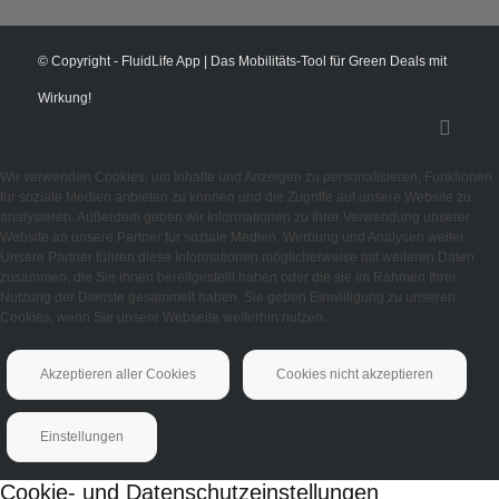
© Copyright - FluidLife App | Das Mobilitäts-Tool für Green Deals mit
Wirkung!
Wir verwenden Cookies, um Inhalte und Anzeigen zu personalisieren, Funktionen
für soziale Medien anbieten zu können und die Zugriffe auf unsere Website zu
analysieren. Außerdem geben wir Informationen zu Ihrer Verwendung unserer
Website an unsere Partner für soziale Medien, Werbung und Analysen weiter.
Unsere Partner führen diese Informationen möglicherweise mit weiteren Daten
zusammen, die Sie ihnen bereitgestellt haben oder die sie im Rahmen Ihrer
Nutzung der Dienste gesammelt haben. Sie geben Einwilligung zu unseren
Cookies, wenn Sie unsere Webseite weiterhin nutzen.
Akzeptieren aller Cookies
Cookies nicht akzeptieren
Einstellungen
Cookie- und Datenschutzeinstellungen