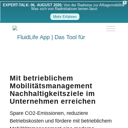
X
EXPERT-TALK: 06. AUGUST 2026:
Von der Radreise zur Alltagsmobilität:
Was sich von Radinitiativen lernen lässt
Mehr Erfahren
Mit betrieblichem
Mobilitätsmanagement
Nachhaltigkeitsziele im
Unternehmen erreichen
Spare CO2-Emissionen, reduziere
Betriebskosten und fördere mit
betrieblichem