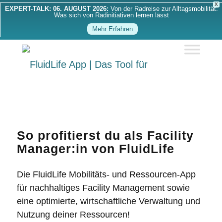
X
EXPERT-TALK: 06. AUGUST 2026:
Von der Radreise zur Alltagsmobilität:
Was sich von Radinitiativen lernen lässt
Mehr Erfahren
So profitierst du als Facility
Manager:in von FluidLife
Die FluidLife Mobilitäts- und Ressourcen-App
für
nachhaltiges Facility Management
sowie
eine optimierte, wirtschaftliche Verwaltung und
Nutzung deiner Ressourcen!