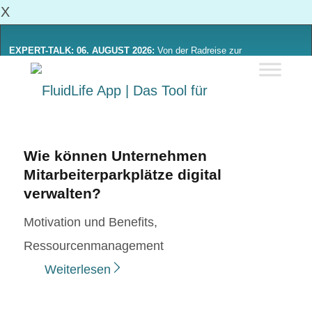
X
EXPERT-TALK: 06. AUGUST 2026:
Von der Radreise zur
Alltagsmobilität: Was sich von Radinitiativen lernen lässt
Mehr Erfahren
Wie können Unternehmen
Mitarbeiterparkplätze digital
verwalten?
Motivation und Benefits
,
Ressourcenmanagement
Weiterlesen