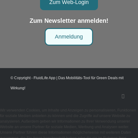
Zum Web-Login
Zum Newsletter anmelden!
Anmeldung
© Copyright - FluidLife App | Das Mobilitäts-Tool für Green Deals mit
Wirkung!
Wir verwenden Cookies, um Inhalte und Anzeigen zu personalisieren, Funktionen
für soziale Medien anbieten zu können und die Zugriffe auf unsere Website zu
analysieren. Außerdem geben wir Informationen zu Ihrer Verwendung unserer
Website an unsere Partner für soziale Medien, Werbung und Analysen weiter.
Unsere Partner führen diese Informationen möglicherweise mit weiteren Daten
zusammen, die Sie ihnen bereitgestellt haben oder die sie im Rahmen Ihrer